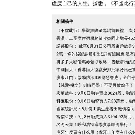
虛度自己的人生。據悉，《不虛此行
相關稿件
《不虛此行》舉辦無障礙專場首映禮， 胡
香港：二季度住宿服務業收益同比增長45.5
諾邦股份： 截至8月31日公司股東戶數是9
2萬一條的錦鯉趁暴雨出逃?賓館回應 沒有那
拼多多大額優惠券領取攻略：省錢購物的
中國恒大：香港恒大協議安排批準聆訊已
廣東江門：啟動防汛Ⅲ級應急響應，全市
【純愛/桃文】刻晴同學！不要再放鴿子了
宏華數科：9月8日融券賣出8024股，融資融
科匯股份：9月8日融資買入7.23萬元，融資
國家統計局：8月份工業生產者出廠價格同比
富信科技：9月8日融資買入3104.92萬元，
名將云集！呼和浩特這場賽事即將舉行！
虎牙年度票有什么用（虎牙上年度有什么