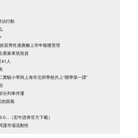
整治行動
么
中
V疫苗男性適應癥上市申報獲受理
企業家來筑投資
41人
表
二實驗小學與上海市北郊學校共上“開學第一課”
動
部分列車停運
切勿跟風
.0...（宏牛證券官方下載）
呵護市場流動性