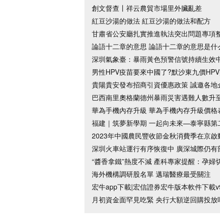
創文督查丨祥云農貿市場里外臟亂差
紅豆沙湯的做法 紅豆沙湯的做法和配方
甘肅省公安廳扎實推進執法突出問題專項
論語十二章的意思 論語十二章的意思是什
深圳氣象臺：暴雨黃色預警信號持續生效
男性HPV疫苗要來中國了?默沙東九價HP
貴陽貴安發布招商引資優惠政策 誠邀各地
巴西南里奧格蘭德州暴雨災害遇難人數升至
華為手機內存升級 華為手機內存升級價格
福建｜筑夢新學期 一起向未來—泰寧縣第
2023年中國農民豐收節金秋消費季在京啟
深圳火車站運行有序恢復中 廣深城際仍有
“醬香拿鐵”熱度不減 產科專家提醒：孕婦
海外機構調研股名單 邁瑞醫療最受關注
宏牛app下載|宏信證券宏牛版本軟件下載v9
月初資金面罕見吃緊 央行大額逆回購投放