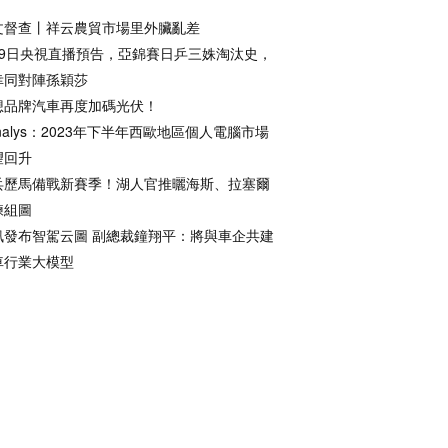
文督查丨祥云農貿市場里外臟亂差
月9日央視直播預告，亞錦賽日乒三姝淘汰史，
幸同對陣孫穎莎
想品牌汽車再度加碼光伏！
nalys：2023年下半年西歐地區個人電腦市場
望回升
兵歷馬備戰新賽季！湖人官推曬海斯、拉塞爾
練組圖
訊發布智駕云圖 副總裁鐘翔平：將與車企共建
車行業大模型