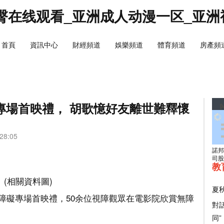
臀在线观看_亚洲成人动漫一区_亚洲
首頁
資訊中心
財經頻道
娛樂頻道
體育頻道
房產頻
專場首映禮， 胡歌憶好友離世難釋懷
28:05
諾邦
司股
教
(相關資料圖)
夏
障礙專場首映禮，50余位視障觀眾在電影院欣賞無障
對
同”