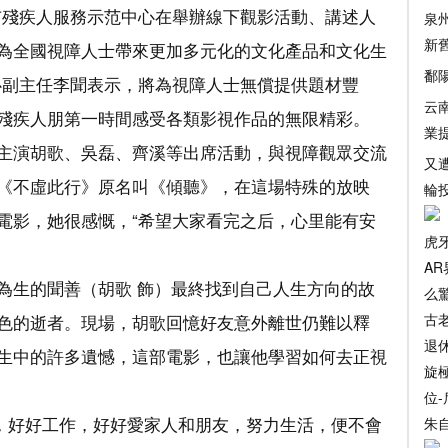
市殘疾人服務示范中心在舉辦線下觀影活動、講述人
泉
新
為全國視障人士帶來更加多元化的文化產品和文化生
鄱
心副主任李聞表示，將為視障人士無償提供題材豐
云
殘疾人朋第一時間感受各類影視作品的無限精彩。
業
主演胡歌、吳磊、齊溪等出席活動，與視障觀眾交流
又
《不虛此行》原名叫《傾聽》，在這場特殊的放映
輪
電影，她很感慨，“希望大家看完之后，心里能有安
虎
AR
為生的聞善（胡歌 飾）最終找到自己人生方向的故
么
色的逝者。現場，胡歌回憶好友意外離世仍難以釋
古
退
生中的許多遺憾，這部電影，也讓他學習如何去正視
旋
位-
言，好好工作，好好愛家人和朋友，努力生活，便不會
朱