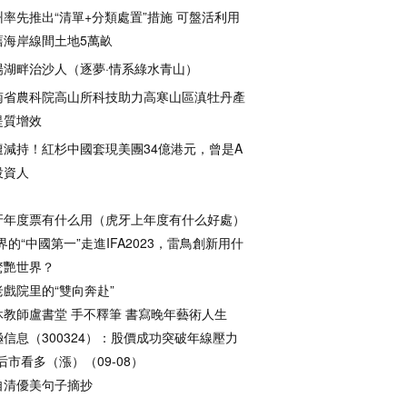
州率先推出“清單+分類處置”措施 可盤活利用
舊海岸線間土地5萬畝
陽湖畔治沙人（逐夢·情系綠水青山）
南省農科院高山所科技助力高寒山區滇牡丹產
提質增效
遭減持！紅杉中國套現美團34億港元，曾是A
投資人
牙年度票有什么用（虎牙上年度有什么好處）
界的“中國第一”走進IFA2023，雷鳥創新用什
驚艷世界？
老戲院里的“雙向奔赴”
休教師盧書堂 手不釋筆 書寫晚年藝術人生
極信息（300324）：股價成功突破年線壓力
后市看多（漲）（09-08）
自清優美句子摘抄