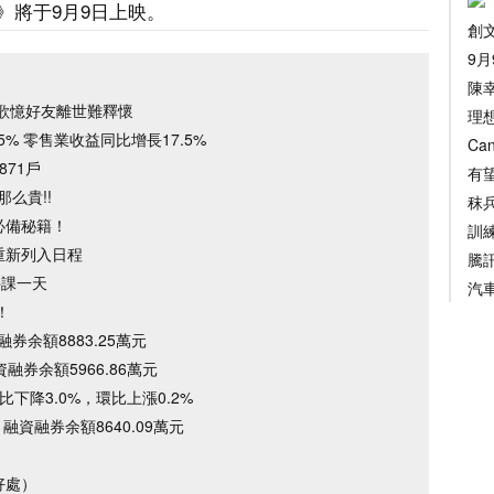
》將于9月9日上映。
創
9
陳
歌憶好友離世難釋懷
理
% 零售業收益同比增長17.5%
Ca
871戶
有
么貴!!
秣
必備秘籍！
訓
重新列入日程
騰
停課一天
汽
！
券余額8883.25萬元
融券余額5966.86萬元
下降3.0%，環比上漲0.2%
融資融券余額8640.09萬元
好處）