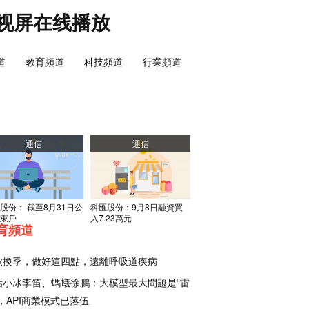
视屏在线播放
道
教育頻道
科技頻道
行業頻道
通信
通信
股份： 截至8月31日公
科匯股份：9月8日融資買
東戶
入7.23萬元
育頻道
秋換季，做好這四點，遠離呼吸道疾病
話小冰李笛、螞蟻徐鵬：大模型最大問題是“雷
，API商業模式已落伍