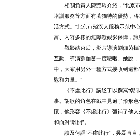
相關負責人陳艷玲介紹，“北京
培訓服務等方面有著獨特的優勢，將
活方式。”北京市殘疾人服務示范中
富、內容多樣的無障礙觀影保障，讓
觀影結束后，影片導演劉伽茵攜
互動。導演劉伽茵一度哽咽。她說，
中，大家用另外一種方式接收到這部
慰和力量。”
《不虛此行》講述了以撰寫悼詞
事。胡歌的角色在戲中見遍了形形色
懷，他形容《不虛此行》彌補了他人
和面對“離開”。
談及何謂“不虛此行”，吳磊直