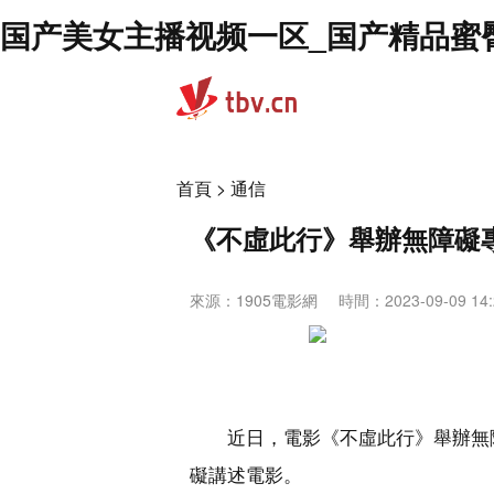
国产美女主播视频一区_国产精品蜜
首頁
>
通信
《不虛此行》舉辦無障礙
來源：
1905電影網
時間：2023-09-09 14:
近日，電影《不虛此行》舉辦無
礙講述電影。