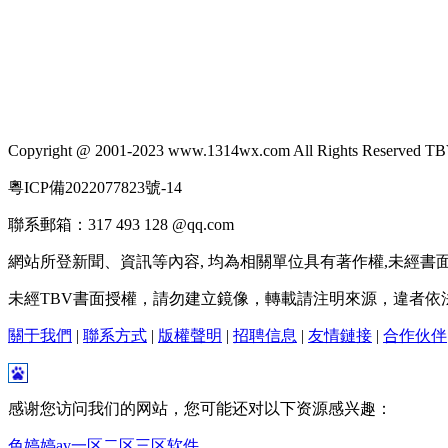
Copyright @ 2001-2023 www.1314wx.com All Rig
粵ICP備2022077823號-14
聯系郵箱：317 493 128 @qq.com
網站所登新聞、資訊等內容, 均為相關單位具有著作權,未經書
未經TBV書面授權，請勿建立鏡像，轉載請注明來源，違者依
關于我們
|
聯系方式
|
版權聲明
|
招聘信息
|
友情鏈接
|
合作伙伴
感谢您访问我们的网站，您可能还对以下资源感兴趣：
色婷婷av一区二区三区软件