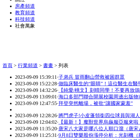
房產頻道
教育頻道
科技頻道
社會萬象
首頁
>
行業頻道
>
書畫
> 列表
2023-09-09 15:39:11
·
子弟兵 冒雨翻山營救被困群眾
2023-09-09 15:22:28
·
做臨床醫生的“眼睛”！這位醫生在醫
2023-09-09 14:32:26
·
【純愛/桃文】刻晴同學！不要再放
2023-09-09 13:09:01
·
海口多部門聯合開展校園周邊出版物
2023-09-09 12:47:55
·
拜登突然離場，被批“讓國家蒙羞”
2023-09-09 12:28:26
·
將門虎子!小皮蓬領銜四位球員與湖人簽下E
2023-09-09 12:04:02
·
【最新！】魔獸世界烏龜服亞服來啦
2023-09-09 11:35:20
·
唐宋八大家是哪八位人順口溜（唐宋
2023-09-09 11:25:31
·
9月8日雙樂股份漲停分析：光刻機