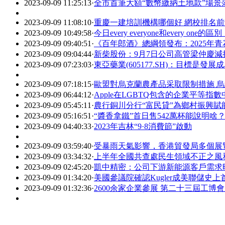
2023-09-09 11:25:13
·
全市首筆大額“數幣繳納土地款”場景
2023-09-09 11:08:10
·
重慶一建培訓機構哪個好 網校排名前
2023-09-09 10:49:58
·
今日every everyone和every one
2023-09-09 09:40:51
·
《百年郎酒》總綱領發布：2025年青
2023-09-09 09:04:44
·
新柴股份：9月7日公司高管梁仲慶減持
2023-09-09 07:23:03
·
東亞藥業(605177.SH)：目標
2023-09-09 07:18:15
·
歐盟對烏克蘭農產品采取限制措施 
2023-09-09 06:44:12
·
Apple在LGBTQ包含的企業平等指
2023-09-09 05:45:11
·
農行銅川分行“富民貸”為鄉村振興賦
2023-09-09 05:16:51
·
“醬香拿鐵”首日售542萬杯能說明啥
2023-09-09 04:40:33
·
2023年吉林“9·8消費節”啟動
2023-09-09 03:59:40
·
受暴雨天氣影響，香港貿發局多個展
2023-09-09 03:34:32
·
上半年全國共查處民生領域不正之風和
2023-09-09 02:45:20
·
凱中精密：公司下游新能源客戶需求
2023-09-09 01:34:20
·
美國參議院確認Kugler成美聯儲史
2023-09-09 01:32:36
·
2600余家企業參展 第二十三屆工博