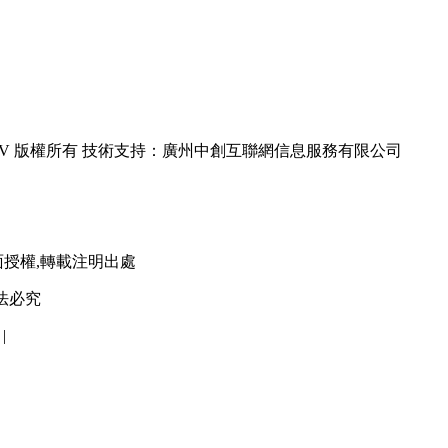
hts Reserved TBV 版權所有 技術支持：廣州中創互聯網信息服務有限公司
面授權,轉載注明出處
法必究
|