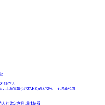
址
分析師咋舌
，上海電氣(02727.HK)跌3.72%。 全球新視野
請人的鑒定意見 環球快看