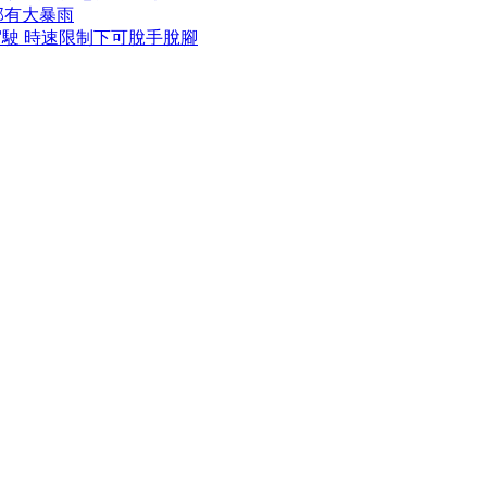
部有大暴雨
駕駛 時速限制下可脫手脫腳