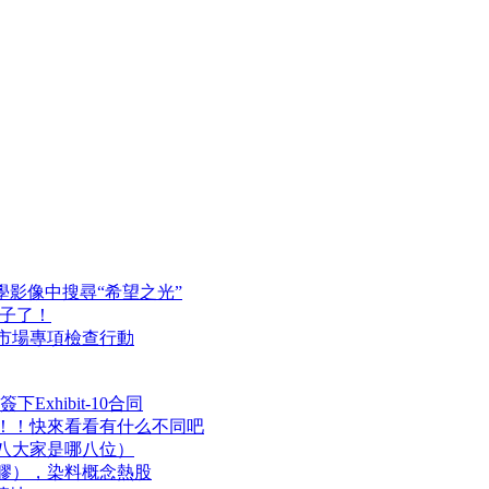
學影像中搜尋“希望之光”
鴿子了！
市場專項檢查行動
xhibit-10合同
！！快來看看有什么不同吧
八大家是哪八位）
（膠），染料概念熱股