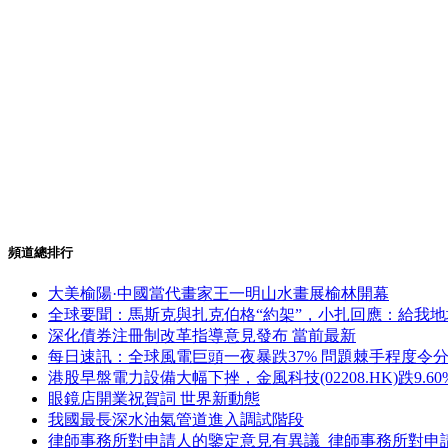
頻道總排行
大美榆陽·中國當代畫家王一明山水畫展榆林開幕
全球要聞：馬斯克與扎克伯格“約架”，小扎回應：給我地
深化債券注冊制改革指導意見發布 當前最新
每日速訊：全球風電巨頭一夜暴跌37% 問題棘手程度令
港股早盤電力設備大幅下挫，金風科技(02208.HK)跌9.60%
眼鏡店開業祝賀詞 世界新動態
我國最長深水油氣管道進入調試階段
律師事務所對申請人的鑒定意見有異議_律師事務所對申