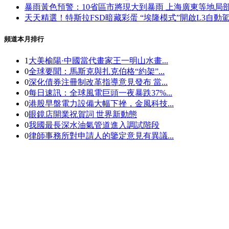
暴雨黃色預警：10省區市將現大到暴雨 上海廣東等地局
天天精選！特斯拉FSD暗藏彩蛋 “埃隆模式”開啟L3自動
頻道本月排行
1
大美榆陽·中國當代畫家王一明山水畫...
0
全球要聞：馬斯克與扎克伯格“約架”...
0
深化債券注冊制改革指導意見發布 當...
0
每日速訊：全球風電巨頭一夜暴跌37%...
0
港股早盤電力設備大幅下挫，金風科技...
0
眼鏡店開業祝賀詞 世界新動態
0
我國最長深水油氣管道進入調試階段
0
律師事務所對申請人的鑒定意見有異議...