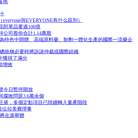
落地
十
的區別（everyone與EVERYONE有什么區別）
花郎單品要過100億
公司股份合計1.14萬股
是發展成為特色中間體、高端原料藥、制劑一體化生產的國際一流藥企
烏總統稱必要時將訴諸仲裁或國際組織
數中獲得了滿分
能增效
？
覽今日暫停開放
腐敗問題3.6萬余個
旺盛，多個定點項目已陸續轉入量產階段
上首位拉美裔理事
會將在滬舉辦