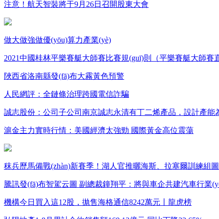
注意！航天智裝將于9月26日召開股東大會
做大做強做優(yōu)算力產業(yè)
2021中國桂林平樂賽艇大師賽比賽規(guī)則（平樂賽艇大師賽
陜西省洛南縣發(fā)布大霧黃色預警
人民網評：全鏈條治理跨國電信詐騙
誠志股份：公司子公司南京誠志永清有丁二烯產品，設計產能為
滬金主力實時行情：美國經濟太強勁 國際黃金高位震蕩
秣兵歷馬備戰(zhàn)新賽季！湖人官推曬海斯、拉塞爾訓練組圖
騰訊發(fā)布智駕云圖 副總裁鐘翔平：將與車企共建汽車行業(y
機構今日買入這12股，拋售海格通信8242萬元丨龍虎榜