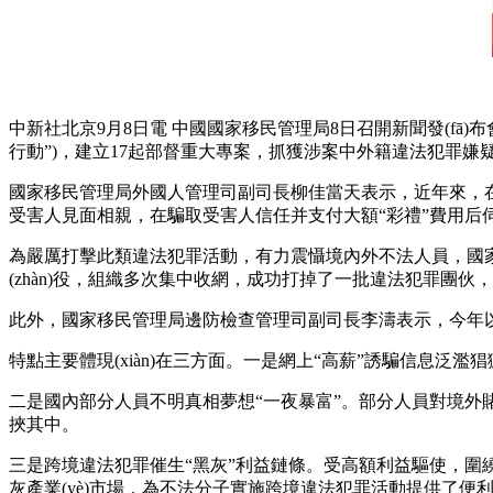
中新社北京9月8日電 中國國家移民管理局8日召開新聞發(f
行動”)，建立17起部督重大專案，抓獲涉案中外籍違法犯罪嫌疑
國家移民管理局外國人管理司副司長柳佳當天表示，近年來，在
受害人見面相親，在騙取受害人信任并支付大額“彩禮”費用后伺
為嚴厲打擊此類違法犯罪活動，有力震懾境內外不法人員，國家移
(zhàn)役，組織多次集中收網，成功打掉了一批違法犯罪團伙
此外，國家移民管理局邊防檢查管理司副司長李濤表示，今年以來
特點主要體現(xiàn)在三方面。一是網上“高薪”誘騙信息泛
二是國內部分人員不明真相夢想“一夜暴富”。部分人員對境外
挾其中。
三是跨境違法犯罪催生“黑灰”利益鏈條。受高額利益驅使，
灰產業(yè)市場，為不法分子實施跨境違法犯罪活動提供了便