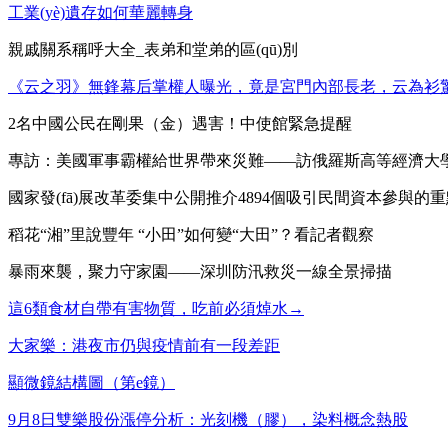
工業(yè)遺存如何華麗轉身
親戚關系稱呼大全_表弟和堂弟的區(qū)別
《云之羽》無鋒幕后掌權人曝光，竟是宮門內部長老，云為衫
2名中國公民在剛果（金）遇害！中使館緊急提醒
專訪：美國軍事霸權給世界帶來災難——訪俄羅斯高等經濟大
國家發(fā)展改革委集中公開推介4894個吸引民間資本參與的
稻花“湘”里說豐年 “小田”如何變“大田”？看記者觀察
暴雨來襲，聚力守家園——深圳防汛救災一線全景掃描
這6類食材自帶有害物質，吃前必須焯水→
大家樂：港夜市仍與疫情前有一段差距
顯微鏡結構圖（第e鏡）
9月8日雙樂股份漲停分析：光刻機（膠），染料概念熱股