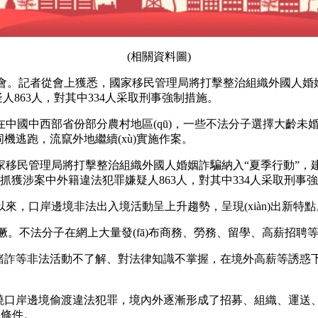
(相關資料圖)
ā)布會。記者從會上獲悉，國家移民管理局將打擊整治組織外國人
人863人，對其中334人采取刑事強制措施。
中國中西部省份部分農村地區(qū)，一些不法分子選擇大齡未
機逃跑，流竄外地繼續(xù)實施作案。
民管理局將打擊整治組織外國人婚姻詐騙納入“夏季行動”，建立17
，抓獲涉案中外籍違法犯罪嫌疑人863人，對其中334人采取刑事
，口岸邊境非法出入境活動呈上升趨勢，呈現(xiàn)出新特點
濫猖獗。不法分子在網上大量發(fā)布商務、勞務、留學、高薪
賭詐等非法活動不了解、對法律知識不掌握，在境外高薪等誘惑下
圍繞口岸邊境偷渡違法犯罪，境內外逐漸形成了招募、組織、運送
利條件。