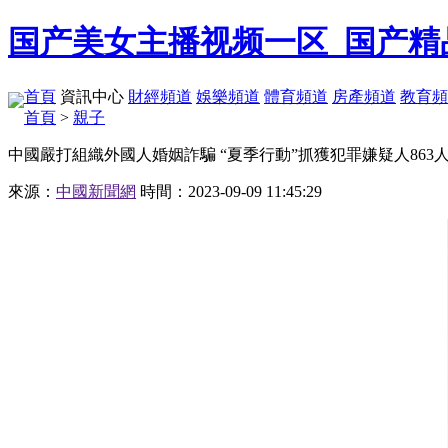
国产美女主播视频一区_国产精
首頁
資訊中心
財經頻道
娛樂頻道
體育頻道
房產頻道
教育頻
首頁
>
親子
中國嚴打組織外國人婚姻詐騙 “夏季行動”抓獲犯罪嫌疑人863
來源：
中國新聞網
時間：2023-09-09 11:45:29