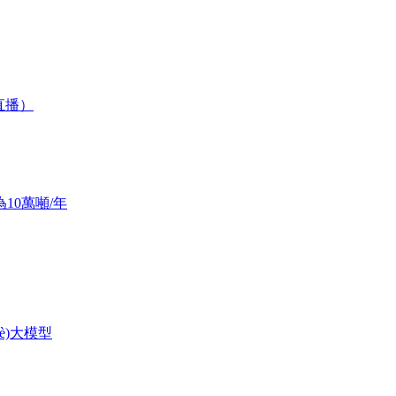
直播）
10萬噸/年
è)大模型