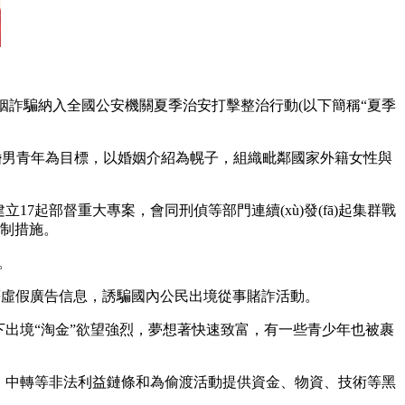
婚姻詐騙納入全國公安機關夏季治安打擊整治行動(以下簡稱“夏季
婚男青年為目標，以婚姻介紹為幌子，組織毗鄰國家外籍女性與
起部督重大專案，會同刑偵等部門連續(xù)發(fā)起集群戰
強制措施。
。
招聘等虛假廣告信息，誘騙國內公民出境從事賭詐活動。
出境“淘金”欲望強烈，夢想著快速致富，有一些青少年也被裹
、中轉等非法利益鏈條和為偷渡活動提供資金、物資、技術等黑