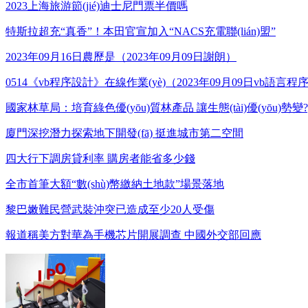
2023上海旅游節(jié)迪士尼門票半價嗎
特斯拉超充“真香”！本田官宣加入“NACS充電聯(lián)盟”
2023年09月16日農歷是（2023年09月09日謝朗）
0514《vb程序設計》在線作業(yè)（2023年09月09日vb語言
國家林草局：培育綠色優(yōu)質林產品 讓生態(tài)優(yōu)勢變?yōu
廈門深挖潛力探索地下開發(fā) 挺進城市第二空間
四大行下調房貸利率 購房者能省多少錢
全市首筆大額“數(shù)幣繳納土地款”場景落地
黎巴嫩難民營武裝沖突已造成至少20人受傷
報道稱美方對華為手機芯片開展調查 中國外交部回應