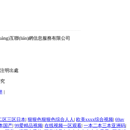
創(chuàng)互聯(lián)網信息服務有限公司
載注明出處
必究
伴
|
二区三区日本
|
狠狠色狠狠色综合人人
|
欧美xxxx综合视频
|
69av
本国产
|
99爱精品视频
|
在线视频一区观看
|
一本二本三本亚洲码
|