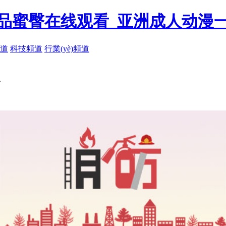
品蜜臀在线观看_亚洲成人动漫
道
科技頻道
行業(yè)頻道
人