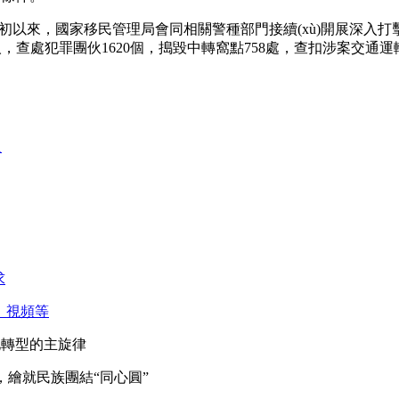
年初以來，國家移民管理局會同相關警種部門接續(xù)開展深入打擊
人，查處犯罪團伙1620個，搗毀中轉窩點758處，查扣涉案交通運輸工
人
求
、視頻等
字化轉型的主旋律
章，繪就民族團結“同心圓”