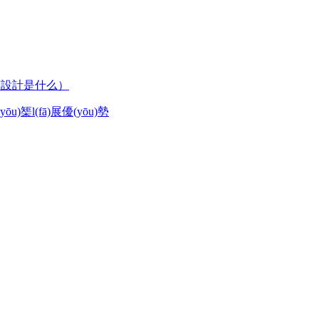
程序設計是什么）
)榘l(fā)展優(yōu)勢