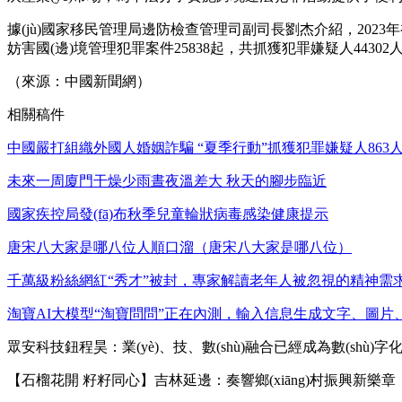
據(jù)國家移民管理局邊防檢查管理司副司長劉杰介紹，2023
妨害國(邊)境管理犯罪案件25838起，共抓獲犯罪嫌疑人44302
（來源：中國新聞網）
相關稿件
中國嚴打組織外國人婚姻詐騙 “夏季行動”抓獲犯罪嫌疑人863
未來一周廈門干燥少雨晝夜溫差大 秋天的腳步臨近
國家疾控局發(fā)布秋季兒童輪狀病毒感染健康提示
唐宋八大家是哪八位人順口溜（唐宋八大家是哪八位）
千萬級粉絲網紅“秀才”被封，專家解讀老年人被忽視的精神需
淘寶AI大模型“淘寶問問”正在內測，輸入信息生成文字、圖片
眾安科技鈕程昊：業(yè)、技、數(shù)融合已經成為數(shù)
【石榴花開 籽籽同心】吉林延邊：奏響鄉(xiāng)村振興新樂