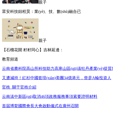
親子
眾安科技鈕程昊：業(yè)、技、數(shù)融合已
親子
【石榴花開 籽籽同心】吉林延邊：
教育頻道
云南省農科院高山所科技助力高寒山區(qū)滇牡丹產業(yè)提質
又遭減持！紅杉中國套現(xiàn)美團34億港元，曾是A輪投資人
官秩_關于官秩介紹
云南滇中新區(qū)取消46項政務服務事項索要證明材料
首屆博鰲國際會長大會啟動儀式在廣州召開