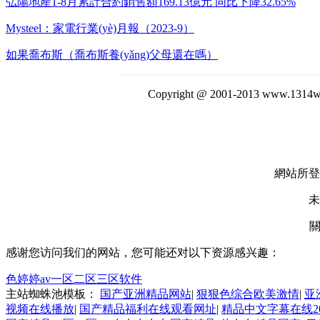
弘陽地產1-8月累計合約銷售額169.13億元 同比下降32.65%
Mysteel：家電行業(yè)月報（2023-9）
如果喬布斯（喬布斯養(yǎng)父母還在嗎）
Copyright @ 2001-2013 www
網站所登
未
感谢您访问我们的网站，您可能还对以下资源感兴趣：
色婷婷av一区二区三区软件
主站蜘蛛池模板：
国产亚洲精品网站
|
狠狠色综合欧美激情
|
亚
视频在线播放
|
国产精品福利在线观看网址
|
精品中文字幕在线20