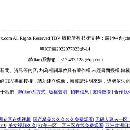
.1314wx.com All Rights Reserved TBV 版權所有 技術支持：廣州中
粵ICP備2022077823號-14
聯(lián)系郵箱：317 493 128 @qq.com
新聞、資訊等內容, 均為相關單位具有著作權,未經書面授權,轉
經TBV書面授權，請勿建立鏡像，轉載請注明來源，違者依法
關于我們
|
聯(lián)系方式
|
版權聲明
|
招聘信息
|
友情鏈接
|
合作伙
洲专区在线视频
|
国产精品久久久久久免费观看
|
无码人妻aⅴ一区
19
|
美女视频久久
|
欧美一区二区三区在线免费观看
|
亚洲欧洲日