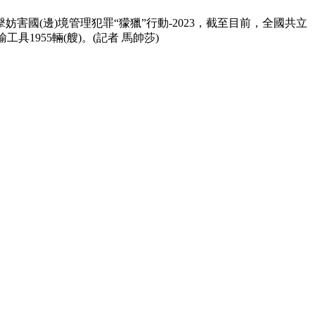
妨害國(邊)境管理犯罪“獴獵”行動-2023，截至目前，全國共立
具1955輛(艘)。(記者 馬帥莎)