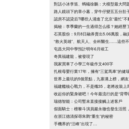
對話小冰李笛、螞蟻徐鵬：大模型最大問題是
路人鏡頭下的章小蕙，穿牛仔變五五分肚子
認房不認貸后?哪些人涌進了北京“最忙”
揭秘：李季蘭的一生過得怎么樣？她經歷
石英股份：9月8日融券賣出5.06萬股，融資
“救火英雄”、航天人、全科醫生……這些
屯昌大同中學預計明年6月竣工
奇異福建龍，被發現了
我家買車了小學三年級作文400字
扎根母嬰行業17年，擁有“三駕馬車”的健
世界上最坑的5個景點，九寨溝上榜，網
福建艦核心戰力，不是殲35，老將改裝上
收起你的緊身裙吧！今年最流行的是“背帶
瑞德智能：公司暫未直接接觸上述客戶
假面騎士：檀黎斗演員巖永徹也發生活照
在浙江德清探尋朱鹮“重生”的秘密
手機界的“汪峰”出現了…