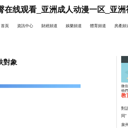
臀在线观看_亚洲成人动漫一区_亚洲
首頁
資訊中心
財經頻道
娛樂頻道
體育頻道
房產頻
扶對象
微信
他們
教
對
同”
泉