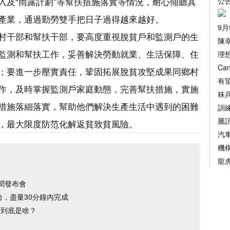
入及“雨露計劃”等幫扶措施落實等情況，耐心傾聽其
公
產業，通過勤勞雙手把日子過得越來越好。
9
村干部和幫扶干部，要高度重視脫貧戶和監測戶的生
陳
監測和幫扶工作，妥善解決勞動就業、生活保障、住
理
Ca
；要進一步壓實責任，鞏固拓展脫貧攻堅成果同鄉村
有
作，及時掌握監測戶家庭動態，完善幫扶措施，實施
秣
措施落細落實，幫助他們解決生產生活中遇到的困難
訓
騰
，最大限度防范化解返貧致貧風險。
汽
機
龍
聞發布會
，盡量30分鐘內完成
因到底是啥？
）