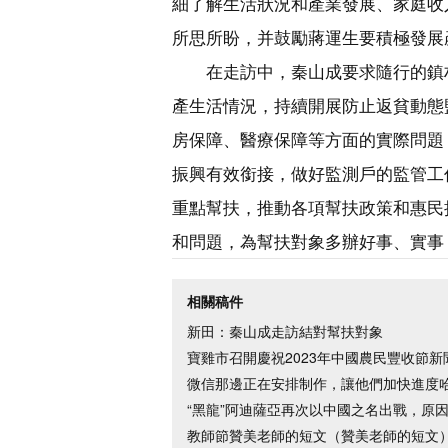
細了解生活狀況和產業發展、家庭收
所思所盼，并鼓勵蔣運生要積極發展
在走訪中，秦山成要求隨行的鎮
產生活情況，持續開展防止返貧動態
房保障、醫療保障等方面的實際問題
振興有效銜接，做好監測戶的監管工
重點幫扶，推動各項幫扶政策和惠民
和問題，為幫扶對象多辦好事、實事
相關稿件
新田：秦山成走訪結對幫扶對象
寶雞市召開慶祝2023年中國農民豐收節新
微信那邊正在安排制作，讓他們加快進度哈
“黑龍”阿迪薩亞再次以中國之名出戰，原
教師節贊美老師的短文（贊美老師的短文