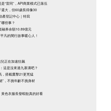
“雷同”，API商業模式已落伍
還大，但60歲長得像30
不動產登記中心｜特寫
了哪些事？
融券余額10.89億元
不平凡的閔行故事暖心人！
瑞兒正在加速狂飆
友：這是沒來過九寨溝吧？
馬，搭載鷹擊21更兇猛
裙”，不挑年齡不挑身材
，黃色衣服長發蝦餃真的好看