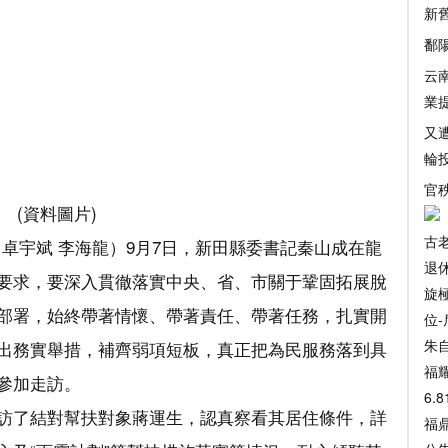
新
鄱
云
業
又
輪
官
(資料圖片)
古
 卓宇斌 李海龍）9月7日，新田縣委書記秦山成在龍
退
要求，要深入貫徹落實中央、省、市關于鞏固拓展脫
旋
部署，始終帶著情懷、帶著責任、帶著任務，扎實開
位-
朱
出務實舉措，補齊弱項短板，真正把為民服務落到具
福
參加走訪。
6.
訪了結對幫扶對象蔣運生，認真察看其居住條件，詳
福