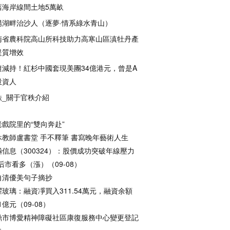
舊海岸線間土地5萬畝
陽湖畔治沙人（逐夢·情系綠水青山）
南省農科院高山所科技助力高寒山區滇牡丹產
提質增效
遭減持！紅杉中國套現美團34億港元，曾是A
投資人
秩_關于官秩介紹
老戲院里的“雙向奔赴”
休教師盧書堂 手不釋筆 書寫晚年藝術人生
極信息（300324）：股價成功突破年線壓力
后市看多（漲）（09-08）
自清優美句子摘抄
耀玻璃：融資凈買入311.54萬元，融資余額
81億元（09-08）
鼎市博愛精神障礙社區康復服務中心變更登記