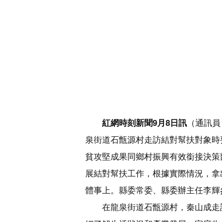
（通訊員
紅網時刻新聞9月8日訊
泉街道石甑源村走訪結對幫扶對象時
貧攻堅成果同鄉村振興有效銜接決策
展結對幫扶工作，根據實際情況，拿
體事上。縣委常委、縣委辦主任李輝
在龍泉街道石甑源村，秦山成走