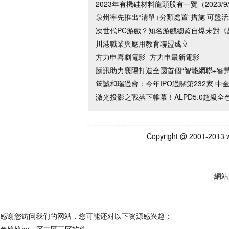
2023年有機硅材料龍頭股有一覽（2023/9
泉州率先推出“清單+分類處置”措施 可盤
次世代PC游戲？知名游戲總監自爆未對《
川港職業與應用教育聯盟成立
方力申喜劇電影_方力申最新電影
騰訊助力襄陽打造全國首個“智能網聯+智
筠誠和瑞過會：今年IPO過關第232家 中金
激光投影之戰落下帷幕！ALPD5.0超級
Copyright @ 2001-2
網站
感谢您访问我们的网站，您可能还对以下资源感兴趣：
色婷婷av一区二区三区软件