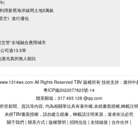
/9）
活利用新舊海岸線間土地5萬畝
星空》進行優化
慧交管”全域融合應用城市
公司過13.5單
全色激光真的無人能比
013 www.1314wx.com All Rights Reserved TBV 版權所有 技
粵ICP備2022077823號-14
聯系郵箱：317 493 128 @qq.com
所登新聞、資訊等內容, 均為相關單位具有著作權,未經書面授權,轉載注
未經TBV書面授權，請勿建立鏡像，轉載請注明來源，違者依法必究
關于我們
|
聯系方式
|
版權聲明
|
招聘信息
|
友情鏈接
|
合作伙伴
|