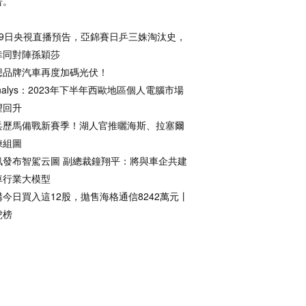
告。
月9日央視直播預告，亞錦賽日乒三姝淘汰史，
幸同對陣孫穎莎
想品牌汽車再度加碼光伏！
nalys：2023年下半年西歐地區個人電腦市場
望回升
兵歷馬備戰新賽季！湖人官推曬海斯、拉塞爾
練組圖
訊發布智駕云圖 副總裁鐘翔平：將與車企共建
車行業大模型
構今日買入這12股，拋售海格通信8242萬元丨
虎榜