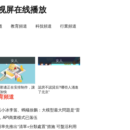
视屏在线播放
道
教育頻道
科技頻道
行業頻道
女人
女人
那邊正在安排制作，讓
認房不認貸后?哪些人涌進
加快
了北京“
育頻道
話小冰李笛、螞蟻徐鵬：大模型最大問題是“雷
，API商業模式已落伍
州率先推出“清單+分類處置”措施 可盤活利用