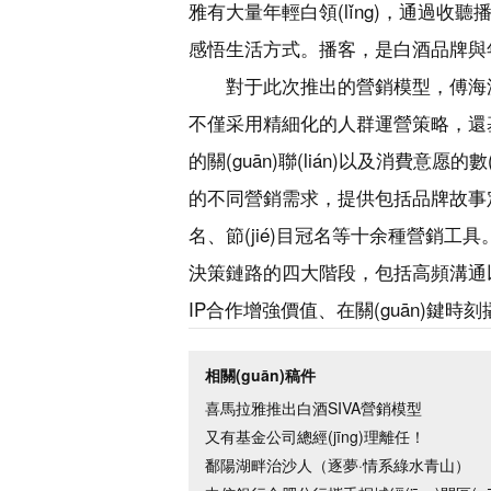
雅有大量年輕白領(lǐng)，通過收聽播客
感悟生活方式。播客，是白酒品牌與
對于此次推出的營銷模型，傅海波表
不僅采用精細化的人群運營策略，還基于
的關(guān)聯(lián)以及消費意愿
的不同營銷需求，提供包括品牌故事定制、
名、節(jié)目冠名等十余種營銷工具
決策鏈路的四大階段，包括高頻溝通以
IP合作增強價值、在關(guān)鍵時刻
相關(guān)稿件
喜馬拉雅推出白酒SIVA營銷模型
又有基金公司總經(jīng)理離任！
鄱陽湖畔治沙人（逐夢·情系綠水青山）