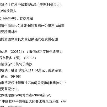
減持！紅杉中國套現(xiàn)美團34億港元，
是A輪投資人
_關(guān)于官秩介紹
滇中新區(qū)取消46項政務(wù)服務(wù)事
索要證明材料
屆博鰲國際會長大會啟動儀式在廣州召開
極信息（300324）：股價成功突破年線壓力
后市看多（漲）（09-08）
清優(yōu)美句子摘抄
耀玻璃：融資凈買入311.54萬元，融資余額
81億元（09-08）
市博愛精神障礙社區(qū)康復(fù)服務(wù)中
變更登記公告。
做強做優(yōu)算力產(chǎn)業(yè)
21中國桂林平樂賽艇大師賽比賽規(guī)則（平