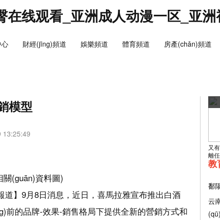
臀在线观看_亚洲成人动漫一区_亚洲
中心
財經(jīng)頻道
娛樂頻道
體育頻道
房產(chǎn)頻道
營銷模型
13:25:49
又有
離任
教
相關(guān)資料圖)
鄱
技綜合報道】9月8日消息，近日，喜馬拉雅宣布推出白酒
云
āng)前的品牌-效果-銷售格局下提供全新的營銷方式和
(q