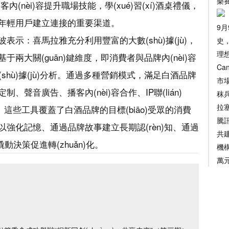
樂
內(nèi)容提升職場技能，學(xué)習(xí)酒桌禮儀，
年輕用戶建立連接的重要渠道。
9
示：喜馬拉雅充分利用豐富的大數(shù)據(jù)，
史
理
兩大關(guān)鍵維度，即消費者與品牌內(nèi)容
Ca
的數(shù)據(jù)分析。通過多種營銷模式，滿足白酒品牌
市
聲音廣告、播客內(nèi)容合作、IP聯(lián)
秣
拉塞
。這些工具覆蓋了白酒品牌的目標(biāo)受眾的消費
騰
強化記憶、通過品牌故事建立長期認(rèn)知、通過
共建
撬動決策促進轉(zhuǎn)化。
機構
萬