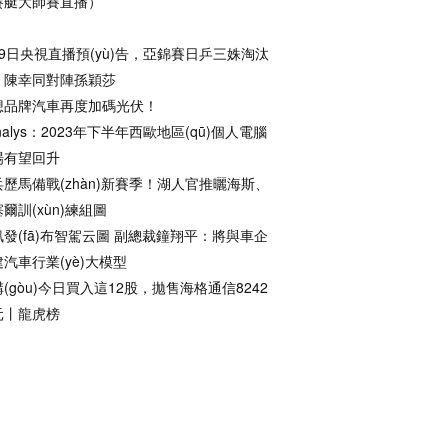
賽艇大師賽直播）
月9日央視直播預(yù)告，亞錦賽日乒三姝淘汰
，陳幸同對陣孫穎莎
想品牌汽車再度加碼光伏！
nalys：2023年下半年西歐地區(qū)個人電腦
場有望回升
兵歷馬備戰(zhàn)新賽季！湖人官推曬海斯、
爾訓(xùn)練組圖
訊發(fā)布智駕云圖 副總裁鐘翔平：將與車企
汽車行業(yè)大模型
(gòu)今日買入這12股，拋售海格通信8242
元丨龍虎榜