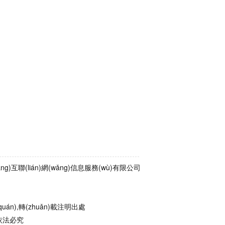
chuàng)互聯(lián)網(wǎng)信息服務(wù)有限公司
uán),轉(zhuǎn)載注明出處
者依法必究