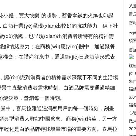
又遭
曾
出“花小錢，買大快樂”的趨勢，醬香拿鐵的火爆也印證
官秩
，白酒行業(yè)呈現(xiàn)出較好的抗跌能力。線下社
云南
xù)活躍，也呈現(xiàn)出消費者所特有的精神需
項
情緒壓力；在商務(wù)應(yīng)酬中，通過聚餐
首
生意機會；在禮尚往來中，通過節(jié)日送酒等形式表
旋
位-
認(rèn)識到消費者的精神需求深藏于不同的生活場
朱自
合場景中直擊消費者需求時刻。白酒品牌需要通過精細
福
n)鍵決策，營銷每一個時刻。
6.
福鼎
場景中，喜馬拉雅通過洞察用戶的每一個時刻，刻畫
心
典型消費人群如中國爸爸、商務(wù)精英，另一方
做大
年輕化是白酒品牌尋找增量市場的重要方向。喜馬拉
20