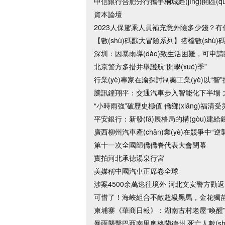
中信銀行合肥分行攜手桐城經(jīng)開區(q
資本論壇
2023人保駕乘人員補充意外險多少錢？有
【數(shù)碼獸大冒險系列】搭檔數(sh
深圳：因暴雨導(dǎo)致生活困難，可申
北京警方多措并舉護航“開學(xué)季”
行業(yè)專家在渝探討制藥工業(yè)以“智”提“質
騰訊鐘翔平：交通汽車步入智能化下半場 大模
“小時雨強”破歷史極值 僑鄉(xiāng)福清受災(z
平安銀行：新發(fā)展格局的構(gòu)建給銀
廣西柳州汽車產(chǎn)業(yè)在競爭中“逆
第十一次全國歸僑僑眷代表大會閉幕
實拍河北承德湯泉行宮
美媒稱中國汽車正席卷全球
涉案4500余萬逃往境外 河北文安警方勸返
可惜了！海峽組合不敵超級黑馬，金花獨
柬埔寨《華商日報》：湖南古村老屋“喚醒”記
暴雨襲擊巴西南里奧格蘭德州 死亡人數(sh