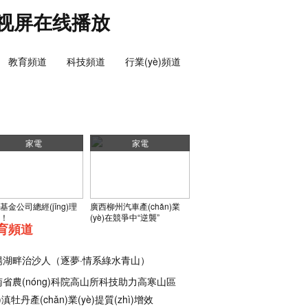
视屏在线播放
教育頻道
科技頻道
行業(yè)頻道
家電
家電
基金公司總經(jīng)理
廣西柳州汽車產(chǎn)業
！
(yè)在競爭中“逆襲”
育頻道
陽湖畔治沙人（逐夢·情系綠水青山）
南省農(nóng)科院高山所科技助力高寒山區
ū)滇牡丹產(chǎn)業(yè)提質(zhì)增效