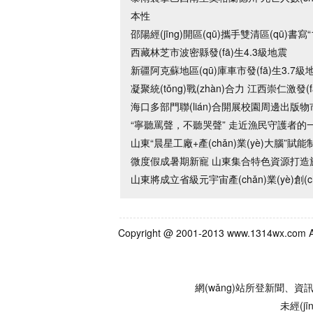
本性
邵陽經(jīng)開區(qū)攜手雙清區(qū)書寫“
西藏林芝市波密縣發(fā)生4.3級地震
新疆阿克蘇地區(qū)庫車市發(fā)生3.7級
凝聚統(tǒng)戰(zhàn)合力 江西崇仁激發(f
海口多部門聯(lián)合開展校園周邊出版
“寧聽罵聲，不聽哭聲” 走近漁民守護者的
山東“晨星工廠+產(chǎn)業(yè)大腦”賦能制造
微度假成暑期新寵 山東集合特色資源打造
山東將成立省級元宇宙產(chǎn)業(yè)創(chu
Copyright @ 2001-2013 www.1314wx.
網(wǎng)站所登新聞、資訊等內
未經(j