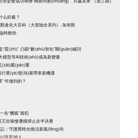
ū)管委會成功舉辦“桐新同創(chuàng)﹒共贏未來”（第三期）
什么好處？
ù)碼獸進化大百科（大冒險全系列）-加布獸
請臨時救助
(zhì)” 凸顯“數(shù)智化”關(guān)鍵詞
型等AI技術(shù)成為新變量
āi)嚴(yán)重
行業(yè)發(fā)展帶來新機遇
襲” 咋做到的？
一名“獵狐”逃犯
苗王欣瑜慘遭橫掃止步半決賽
：守護舊時光煥活新風(fēng)尚
ù)升至36人