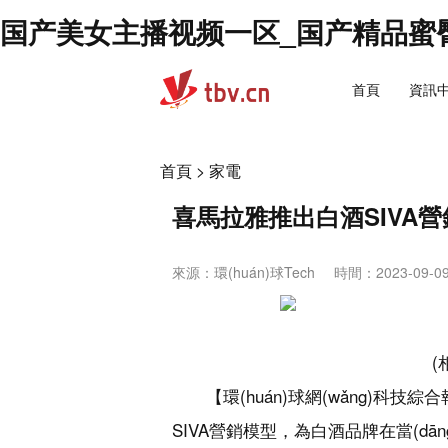
国产美女主播视频一区_国产精品蜜
首頁
資訊
首頁
>
家電
喜馬拉雅推出白酒SIVA
來源：
環(huán)球Tech
時間：2023-09-09 
(
【環(huán)球網(wǎng)科
SIVA營銷模型，為白酒品牌在當(d