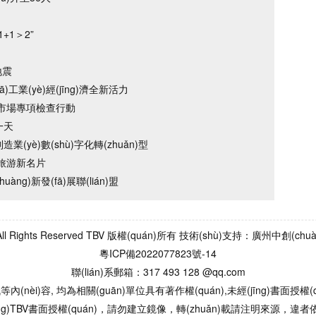
1+1＞2”
地震
ā)工業(yè)經(jīng)濟全新活力
物市場專項檢查行動
一天
業(yè)數(shù)字化轉(zhuǎn)型
旅游新名片
àng)新發(fā)展聯(lián)盟
com All Rights Reserved TBV 版權(quán)所有 技術(shù)支持：廣州中創(
粵ICP備2022077823號-14
聯(lián)系郵箱：317 493 128 @qq.com
(nèi)容, 均為相關(guān)單位具有著作權(quán),未經(jīng)書面授權(q
īng)TBV書面授權(quán)，請勿建立鏡像，轉(zhuǎn)載請注明來源，違