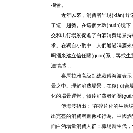
機會。
近年以來，消費者呈現(xiàn)
了這一趨勢。在這個大環(huán)境下
交和出行場景促進了白酒消費場景持續(
求。在獨自小酌中，人們通過喝酒來緩解
喝酒來建立信任關(guān)系，尋找
達情感…
喜馬拉雅高級副總裁傅海波表示，
景之中。理解消費場景，在復(fù)
化的場景運營，觸達消費者的關(guā
傅海波指出：“在碎片化的生活
出完整的消費者畫像和行為。中國酒類
面白酒增量消費人群：職場新生代，