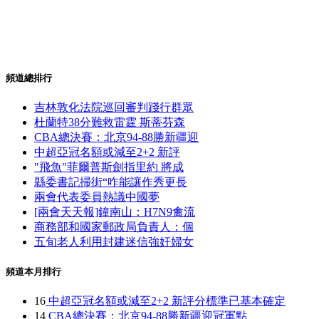
頻道總排行
吉林敦化法院巡回審判踐行群眾
杜蘭特38分難救雷霆 斯蒂芬森
CBA總決賽：北京94-88勝新疆迎
中超亞冠名額或減至2+2 新評
"飛魚"菲爾普斯劍指里約 將成
縣委書記掃街“咋能讓作秀更長
兩會代表委員熱議中國夢
[兩會天天報]鐘南山：H7N9禽流
商務部和國家郵政局負責人：個
五旬老人利用封建迷信強奸婦女
頻道本月排行
16
中超亞冠名額或減至2+2 新評分標準已基本確定
14
CBA總決賽：北京94-88勝新疆迎冠軍點