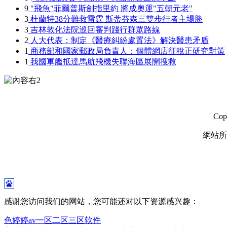
9
"飛魚"菲爾普斯劍指里約 將成奧運"五朝元老"
3
杜蘭特38分難救雷霆 斯蒂芬森三雙步行者主場勝
3
吉林敦化法院巡回審判踐行群眾路線
2
人大代表：制定《醫療糾紛處置法》解決醫患矛盾
1
商務部和國家郵政局負責人：個體網店征稅正研究對策
1
我國軍艦抵達馬航飛機失聯海區展開搜救
Copyr
網站所登新
未
感谢您访问我们的网站，您可能还对以下资源感兴趣：
色婷婷av一区二区三区软件