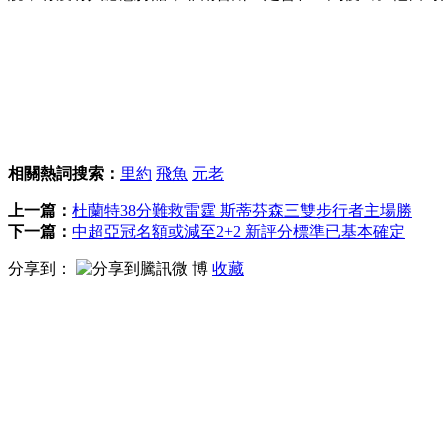
相關熱詞搜索：
里約
飛魚
元老
上一篇：
杜蘭特38分難救雷霆 斯蒂芬森三雙步行者主場勝
下一篇：
中超亞冠名額或減至2+2 新評分標準已基本確定
分享到：
收藏