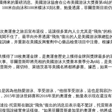
國傳來的重磅消息。美國游泳協會在公布美國游泳大獎賽第4站
00米自由泳和100米蝶泳3項比賽。鮑曼透露，菲爾普斯目前仍
4次奧運會之旅后宣布退役，這讓很多業內人士尤其是“飛魚”的
閑不住了。最早向外界透露“飛魚”復出的人是美國游泳隊總監的
恢復訓練，并重新在美國反興奮劑中心藥品檢查項目中注冊。根
獲得了18枚奧運金牌，是奧運會歷史上獲得金牌與獎牌最多的
大事。菲爾普斯即將亮相的美國游泳大獎賽本賽季分為6站，是
菲爾普斯外，羅切特、萊德茨基等美國名將都將參賽。據悉，如果
是因為他熱愛游泳、享受游泳，“他很享受游泳，這也是我容許
2015年游泳世錦賽和2016年里約奧運會，鮑曼表示現在還
拉·托雷斯在聽說“飛魚”復出的消息后表示毫不驚訝，托雷斯表
復我說確實會這樣做。”如果菲爾普斯參加里約奧運會，他將成為