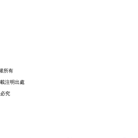
V 版權所有
轉載注明出處
必究