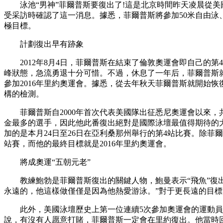
泳池“男神”菲爾普斯要復出了!這是北京時間昨天凌晨從美
受采訪時確認了這一消息。據悉，菲爾普斯將參加50米自由泳、1
極目標。
計劃復出早有跡象
2012年8月4日，菲爾普斯在結束了倫敦奧運會即自己的第
峰狀態，急流勇退十分可惜。不過，休息了一年后，菲爾普斯就
參加2016年里約奧運會。據悉，從去年秋天菲爾普斯就開始
構的檢測。
菲爾普斯自2000年首次代表美國隊出征悉尼奧運會以來，共
金最多的選手，因此他此番復出絕對是國際泳壇最值得期待的
加的是本月24日至26日在亞利桑那州舉行的第4站比賽。除
站賽，而他的最終目標就是2016年里約奧運會。
將成奧運“五朝元老”
教練鮑勃是菲爾普斯復出的關鍵人物，鮑曼表示“飛魚”復出
永遠的，他這樣做僅僅是因為他熱愛游泳。”對于更長遠的目標，
此外，美國泳壇歷史上第一位連續5次參加奧運會的運動員達
說，有沒有人愿意打賭，菲爾普斯一定會在里約復出。他當時回