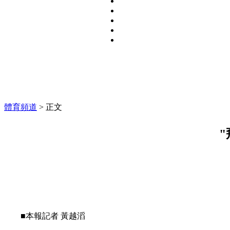
財經新聞
房產頻道
教育頻道
科技頻道
社會萬象
體育頻道
> 正文
■本報記者 黃越滔