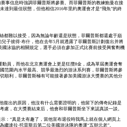
的賽事信息時強調菲爾普斯將參賽。而菲爾普斯的教練鮑曼在接
未達到最佳狀態，但他相信2016年里約奧運會才是“飛魚”的終
粉絲都難以接受，因為無論年齡還是狀態，菲爾普斯都還處于巔
兒子彼得·布什，他在去年5月就透露了菲爾普斯計劃復出并將
據美國泳協的相關規定，選手必須在參加正式比賽前接受興奮劑機
運動員，而他在北京奧運會上更是狂攬8金，成為單屆奧運會奪
美國范圍內水平最高、競爭最激烈的游泳系列賽，菲爾普斯將參
一切順利，菲爾普斯極有可能接著參加美國游泳大獎賽的其他分
他復出的原因，他沒有什么需要證明的，他留下的傳奇紀錄是
沒有考慮，在大獎賽結束后，他會和菲爾普斯坐下來認真談一談。
示：“真是太有趣了，當他宣布退役時我馬上就在個人網頁上
繼達拉·托雷斯后第二位美國游泳隊的奧運“五朝元老”。