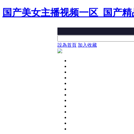
国产美女主播视频一区_国产精
設為首頁
加入收藏
新聞中心
焦點新聞
原創新聞
國內
熱點聚焦
汽車頻道
娛樂頻道
體育頻道
行業頻道
滾動新聞
圖片新聞
新聞評論
國際