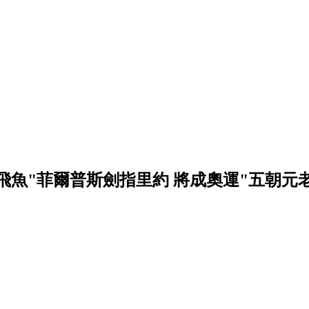
"飛魚"菲爾普斯劍指里約 將成奧運"五朝元老