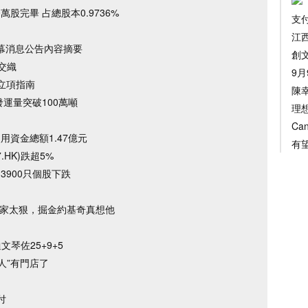
股完畢 占總股本0.9736%
支
江
之內幕消息公告內容摘要
創
交織
9
立項指南
陳
運量突破100萬噸
理
Ca
使用資金總額1.47億元
有
.HK)跌超5%
3900只個股下跌
老東家太狠，掘金約基奇真想他
文琴佐25+9+5
人”有門店了
付