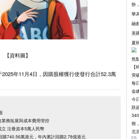
扮
華
融
美
夏
【資料圖】
焦
【
2025年11月4日，因購股權獲行使發行合計52.3萬
突破
每日
金總
今日
跌超
股
34
進業務拓展與成本費用管控
狠
立 注冊資本5萬人民幣
北
日回購740.56萬港元，年內累計回購2.78億港元