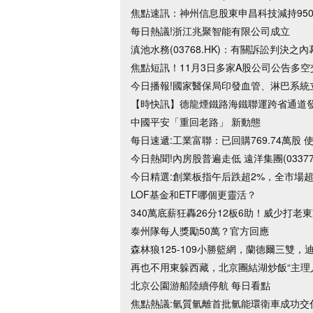
焦點速訊：神州信息股東申昌科技減持950萬
每日熱議!浙江兆聚智能有限公司成立
滇池水務(03768.HK)：有關訴訟判決
焦點短訊！11月3日多家A股公司公告多空
今日播報!國家醫保局印發血管、淋巴系統
【時快訊】德龍煙鐵路海鐵聯運跨省通道發
中國平安「重回老路」 新動態
每日速遞:工業富聯：已回購769.74萬股 
今日熱聞!內房股普遍走低 遠洋集團(03377
今日精選:創業板指午后跌超2%，全市場超
LOF基金和ETF哪個更靈活？
340萬底薪狂轟26分12板6助！威少打
泰州隊每人獎勵50萬？官方回應
森林狼125-109小勝籃網，蘭德爾三雙，迪
再也不用東躲西藏，北京團結湖炒飯“主理
北京公園游船陸續停航 每日看點
焦點熱議:氫質氫離首批氫能環衛車成功交