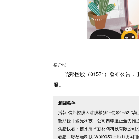
客戶端
信邦控股（01571）發布公告，于
股。
相關稿件
播報:信邦控股因購股權獲行使發行52.3萬
微頭條丨聚光科技：公司四季度正全力推
焦點快看：衡水瀟卓新材料科技有限公司成
看點：聯易融科技-W(09959.HK)11月4