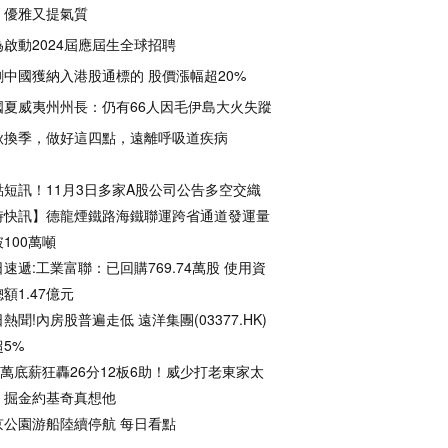
，優雅又提氣質
為啟動2024屆應屆生全球招聘
創中國獲納入港股通標的 股價漲幅超20%
國夏威夷州州長：仍有66人因毛伊島大火失蹤
秋換季，做好這四點，遠離呼吸道疾病
點短訊！11月3日多家A股公司公告多空交織
時快訊】德龍煙鐵路海鐵聯運跨省通道發運量
100萬噸
速遞:工業富聯：已回購769.74萬股 使用資
額1.47億元
熱聞!內房股普遍走低 遠洋集團(03377.HK)
5%
0萬底薪狂轟26分12板6助！威少打老東家太
，掘金約基奇真想他
京公園游船陸續停航 每日看點