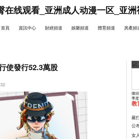
臀在线观看_亚洲成人动漫一区_亚洲
首頁
資訊中心
財經頻道
娛樂頻道
體育頻道
房產頻
使發行52.3萬股
:32
微頭
季度
教
嚴
公
女