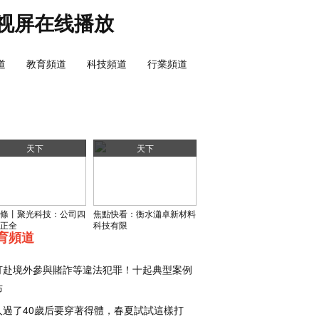
视屏在线播放
道
教育頻道
科技頻道
行業頻道
天下
天下
條丨聚光科技：公司四
焦點快看：衡水瀟卓新材料
正全
科技有限
育頻道
打赴境外參與賭詐等違法犯罪！十起典型案例
布
人過了40歲后要穿著得體，春夏試試這樣打