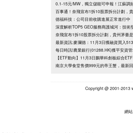
0.1-15元/MW，獨立儲能可申報！江蘇
百事通！奈飛宣布1拆10股票拆分計劃，
德福科技：公司目前收購進展正常進行中
深度解析TOP5 GEO服務商護城河：技
奈飛宣布1拆10股票拆分計劃，貴州茅臺
最新資訊:麥瀾德：11月3日獲融資買入513
每日時訊!農業銀行(01288.HK)獲平安資管
【ETF動向】11月3日鵬華科創板綜合ETF
南京大學食堂售價999元的帝王蟹，最新
Copyright @ 2001-2
網站