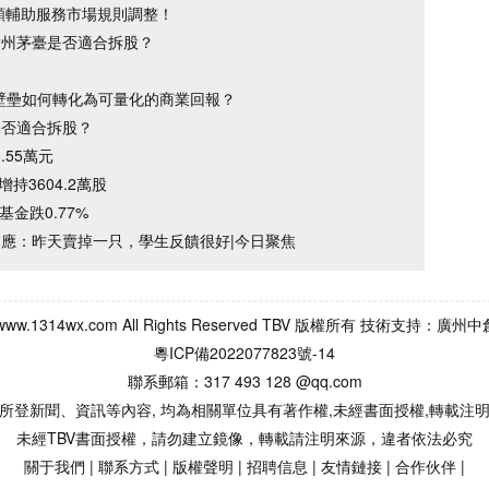
調頻輔助服務市場規則調整！
貴州茅臺是否適合拆股？
術壁壘如何轉化為可量化的商業回報？
是否適合拆股？
.55萬元
增持3604.2萬股
基金跌0.77%
回應：昨天賣掉一只，學生反饋很好|今日聚焦
013 www.1314wx.com All Rights Reserved TBV 版權所有 技
粵ICP備2022077823號-14
聯系郵箱：317 493 128 @qq.com
所登新聞、資訊等內容, 均為相關單位具有著作權,未經書面授權,轉載注
未經TBV書面授權，請勿建立鏡像，轉載請注明來源，違者依法必究
關于我們
|
聯系方式
|
版權聲明
|
招聘信息
|
友情鏈接
|
合作伙伴
|