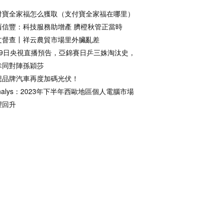
付寶全家福怎么獲取（支付寶全家福在哪里）
西信豐：科技服務助增產 臍橙秋管正當時
文督查丨祥云農貿市場里外臟亂差
月9日央視直播預告，亞錦賽日乒三姝淘汰史，
幸同對陣孫穎莎
想品牌汽車再度加碼光伏！
nalys：2023年下半年西歐地區個人電腦市場
望回升